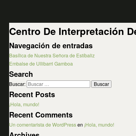
Centro De Interpretación 
Navegación de entradas
Basílica de Nuestra Señora de Estíbaliz
Embalse de Ullibarri Gamboa
Search
Buscar:
Recent Posts
¡Hola, mundo!
Recent Comments
Un comentarista de WordPress
en
¡Hola, mundo!
Archives