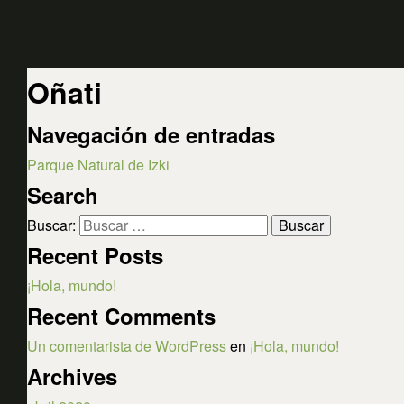
Oñati
Navegación de entradas
Parque Natural de Izki
Search
Buscar:
Recent Posts
¡Hola, mundo!
Recent Comments
Un comentarista de WordPress
en
¡Hola, mundo!
Archives